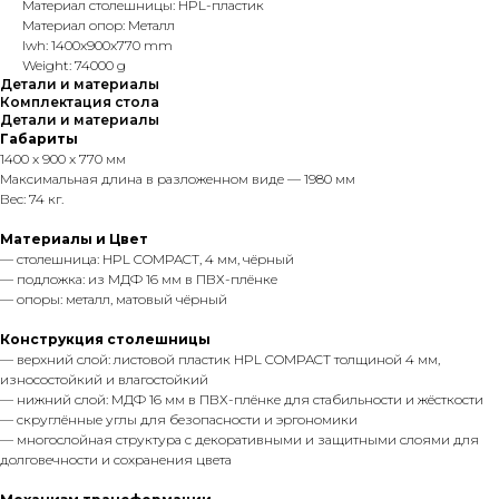
Материал столешницы: HPL-пластик
Материал опор: Металл
lwh: 1400x900x770 mm
Weight: 74000 g
Детали и материалы
Комплектация стола
Детали и материалы
Габариты
1400 x 900 x 770 мм
Максимальная длина в разложенном виде — 1980 мм
Вес: 74 кг.
Материалы и Цвет
— столешница: HPL COMPACT, 4 мм, чёрный
— подложка: из МДФ 16 мм в ПВХ-плёнке
— опоры: металл, матовый чёрный
Конструкция столешницы
— верхний слой: листовой пластик HPL COMPACT толщиной 4 мм,
износостойкий и влагостойкий
— нижний слой: МДФ 16 мм в ПВХ-плёнке для стабильности и жёсткости
— скруглённые углы для безопасности и эргономики
— многослойная структура с декоративными и защитными слоями для
долговечности и сохранения цвета