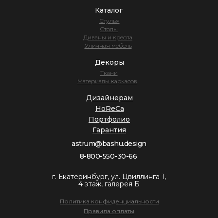
Каталог
Стулья
Столы
Диваны и кресла
Уличная мебель
Декоры
Ткани
Материалы каркасов
Дизайнерам
HoReCa
Портфолио
Гарантия
astrum@bashu.design
8-800-550-30-66
г. Екатеринбург, ул. Цвиллинга 1,
4 этаж, галерея Б
Политика конфиденциальности
Правила оплаты