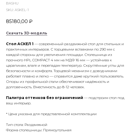
BASHU
SKU:
ASKEL-1
85180,00
₽
Скачать 3D-модель
Стол АСКЕЛ 1
— современный раздвижной стол для стильных и
практичных интерьеров. С торцевыми вставками по 290 мм с
каждой стороны для увеличения площади. Столешница из
прочного HPL COMPACT 4 мм на МДФ 16 мм — устойчива к
царапинам, влаге и перепадам температур. Скруглённые углы для
безопасности и комфорта. Торцевой механизм с доводчиками
работает плавно и легко — справится даже хрупкий пользователь.
Опоры из профильной стали обеспечивают надёжность и
долговечность. Вместимость до 8-12 человек.
Палитра оттенков без ограничений
— подстроим стол под
ваш интерьер.
* Цена указана для представленной комплектации
Тип стола: Раздвижной
Форма столешницы: Прямоугольная