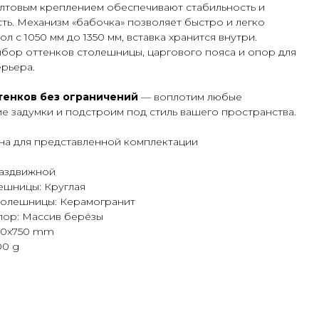
лтовым креплением обеспечивают стабильность и
ть. Механизм «бабочка» позволяет быстро и легко
ол с 1050 мм до 1350 мм, вставка хранится внутри.
ор оттенков столешницы, царгового пояса и опор для
рьера.
тенков без ограничений
— воплотим любые
е задумки и подстроим под стиль вашего пространства.
ана для представленной комплектации
Раздвижной
ешницы: Круглая
толешницы: Керамогранит
пор: Массив берёзы
050x750 mm
00 g