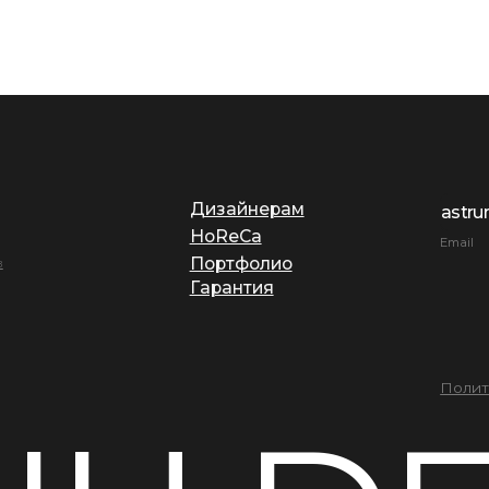
HoReCa
Email
Портфолио
Гарантия
Политика конфиденц
U DES