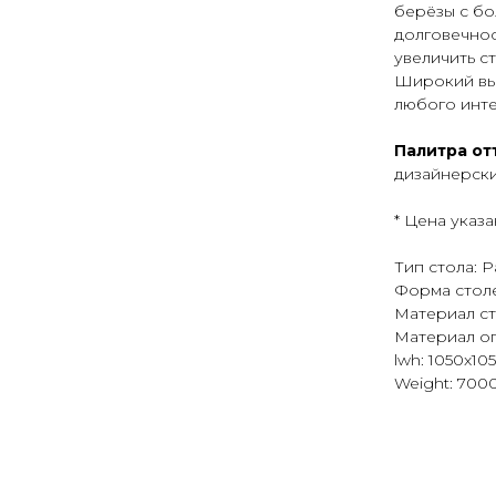
берёзы с бо
долговечнос
увеличить ст
Широкий выб
любого инте
Палитра от
дизайнерски
* Цена указ
Тип стола: 
Форма стол
Материал с
Материал о
lwh: 1050x1
Weight: 700