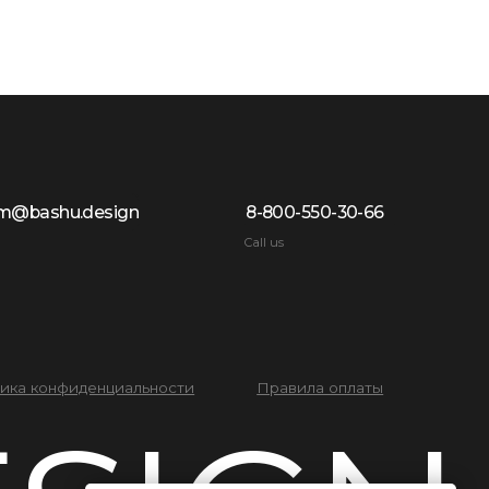
Call us
иальности
Правила оплаты
IGN