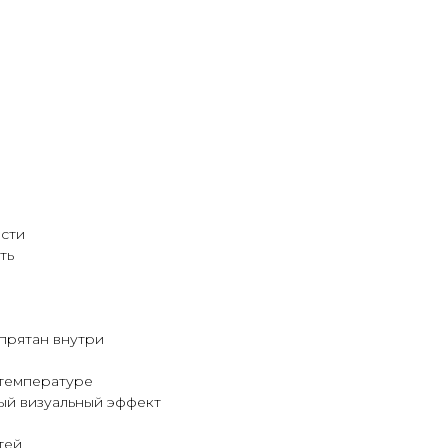
ости
ть
прятан внутри
 температуре
ный визуальный эффект
тей