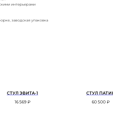
ескими интерьерами
орке, заводская упаковка
СТУЛ ЭВИТА-1
СТУЛ ПАТИ
16 569
₽
60 500
₽
Дизайнерам
astrum@bashu.des