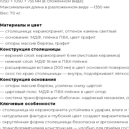
1050 × 1050 × 755 мм (в сложенном виде)
Максимальная длина в разложенном виде —1350 мм
Вес: 70 кг.
Материалы и цвет
— столешница: керамогранит, оттенок камень светлый
— основание: МДФ, плёнка ПВХ, цвет графит
— опоры: массив берёзы, графит
Конструкция столешницы
— верхний слой: керамогранит 6 мм (листовая керамика)
— нижний слой: МДФ 16 мм в ПВХ-плёнке
— расширяющая вставка (300 мм) в цвет основной поверхн
— скос по краю столешницы — внутрь, подчёркивает лёгкос
Конструкция основания
— опоры: массив берёзы, усилены снизу царгой
— царговый пояс: МДФ в ПВХ-плёнке в цвет опор
— система трансформации «бабочка»: надёжный механизм, с
Ключевые особенности
• столешница из керамогранита устойчива к ударам, влаге и
• натуральная фактура и глубокий цвет создают выразитель
• скруглённая форма столешницы безопасна и эргономична
• трансформируемая конструкция — удобно для приёма гос