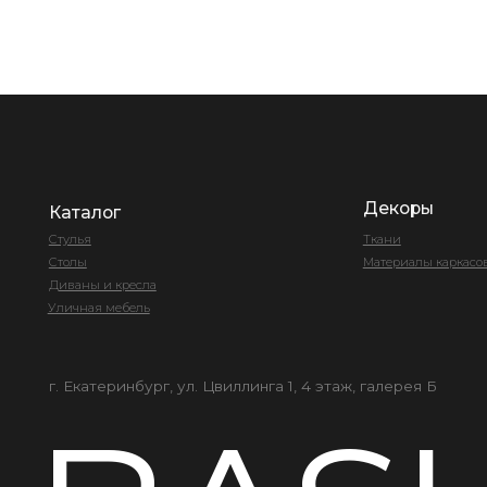
Стулья
Ткани
Столы
Материалы каркасов
Диваны и кресла
Уличная мебель
г. Екатеринбург, ул. Цвиллинга 1, 4 этаж, галерея Б
BASH