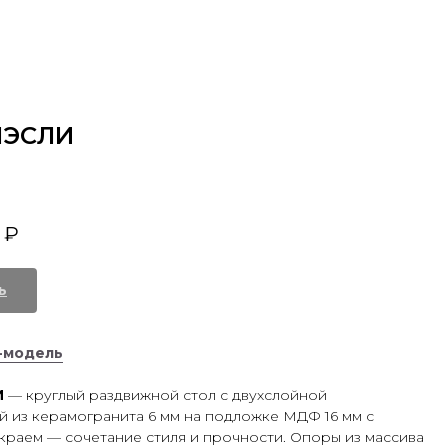
ОРТФОЛИО
ГАРАНТИЯ
8-800-550-30-66
ЛЭСЛИ
₽
ь
-модель
И
— круглый раздвижной стол с двухслойной
 из керамогранита 6 мм на подложке МДФ 16 мм с
раем — сочетание стиля и прочности. Опоры из массива