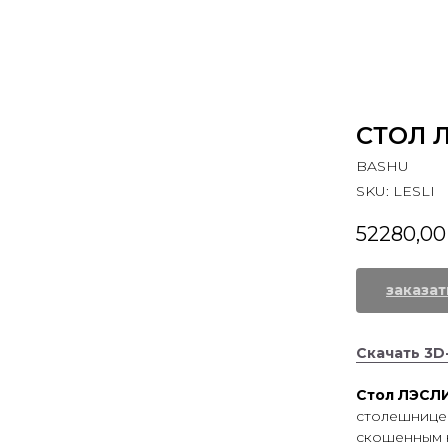
ДЕКОРЫ
ДИЗАЙНЕРАМ
HORECA
П
СТОЛ 
BASHU
SKU:
LESLI
52280,00
заказат
Скачать 3D
Стол ЛЭСЛ
столешницей
скошенным к