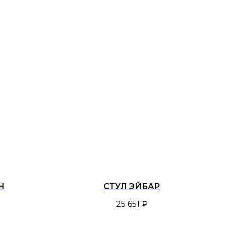
Н
СТУЛ ЭЙБАР
25 651
₽
ign
8-800-550-30-66